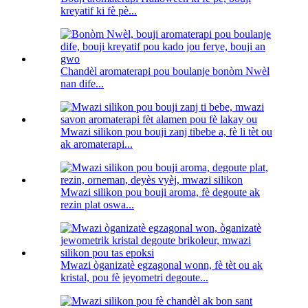
kreyatif ki fè pè...
Chandèl aromaterapi pou boulanje bonòm Nwèl
nan dife...
Mwazi silikon pou bouji zanj tibebe a, fè li tèt ou
ak aromaterapi...
Mwazi silikon pou bouji aroma, fè degoute ak
rezin plat oswa...
Mwazi òganizatè egzagonal wonn, fè tèt ou ak
kristal, pou fè jeyometri degoute...