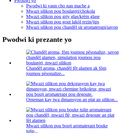
Pwodwi yo
Pwodwi ki vann cho nan mache a
Mwazi silikon pou boulanjri/chokola
Mwazi silikon pou griy glas/krèm glase
Mwazi silikon pou gout lakòl rezin/jips
Mwazi silikon pou chandèl sir aromaterapi/savon
Pwodwi ki prezante yo
Chandèl aroma, chandèl fèt alamen ak fòm
joumou pèsonalize...
Orneman kay twa dimansyon an plat an silikon...
Mwazi silikon pou bouji aromaterapi bouke
tulip...