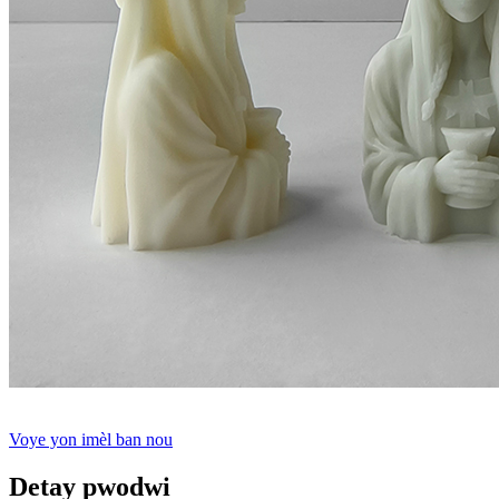
Voye yon imèl ban nou
Detay pwodwi