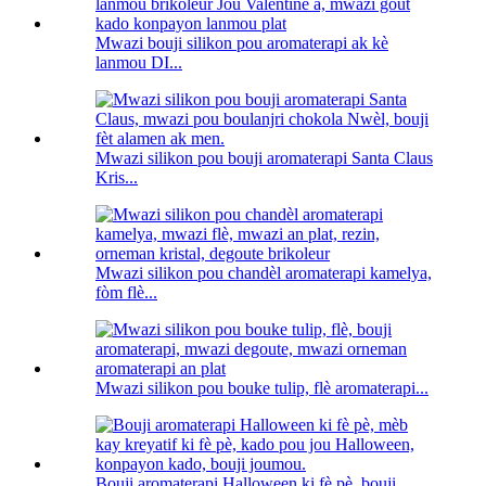
Mwazi bouji silikon pou aromaterapi ak kè
lanmou DI...
Mwazi silikon pou bouji aromaterapi Santa Claus
Kris...
Mwazi silikon pou chandèl aromaterapi kamelya,
fòm flè...
Mwazi silikon pou bouke tulip, flè aromaterapi...
Bouji aromaterapi Halloween ki fè pè, bouji