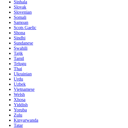
Sinhala
Slovak
Slovenian
Somali
Samoan
Scots Gaelic
Shona
Sindhi
Sundanese
Swahili
Tajik
Tamil
Telugu
Thai
Ukrainian
Urdu
Uzbek
Vietnamese
Welsh
Xhosa
Yiddish
Yoruba
Zulu
Kinyarwanda
Tatar