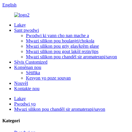
English
Lakay
Sant pwodwi
Pwodwi ki vann cho nan mache a
Mwazi silikon pou boulanjri/chokola
Mwazi silikon pou griy glas/krèm glase
Mwazi silikon pou gout lakòl rezin/jips
Mwazi silikon pou chandèl sir aromaterapi/savon
Sèvis Customized
Konsènan nou
Sètifika
Kesyon yo poze souvan
Nouvèl
Kontakte nou
Lakay
Pwodwi yo
Mwazi silikon pou chandèl sir aromaterapi/savon
Kategori