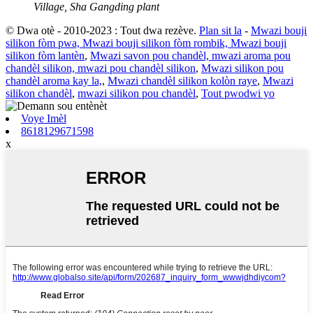
Village, Sha Gangding plant
© Dwa otè - 2010-2023 : Tout dwa rezève.
Plan sit la
-
Mwazi bouji
silikon fòm pwa, Mwazi bouji silikon fòm rombik, Mwazi bouji
silikon fòm lantèn
,
Mwazi savon pou chandèl, mwazi aroma pou
chandèl silikon, mwazi pou chandèl silikon
,
Mwazi silikon pou
chandèl aroma kay la,
,
Mwazi chandèl silikon kolòn raye
,
Mwazi
silikon chandèl
,
mwazi silikon pou chandèl
,
Tout pwodwi yo
Voye Imèl
8618129671598
x