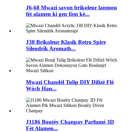
J6-68 Mwazi savon brikoleur lanmou
fèt alamen ki gen fòm kè...
J38 Brikoleur Klasik Retro Spire
Silendrik Aromath...
Mwazi Chandèl Tulip DIY Difizè Flè
Wòch Han...
J1186 Boutèy Chanpay Parfumé 3D
Fèt Alamen...