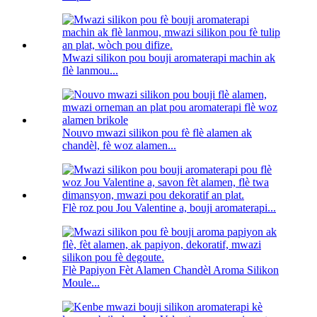
Mwazi silikon pou bouji aromaterapi machin ak
flè lanmou...
Nouvo mwazi silikon pou fè flè alamen ak
chandèl, fè woz alamen...
Flè roz pou Jou Valentine a, bouji aromaterapi...
Flè Papiyon Fèt Alamen Chandèl Aroma Silikon
Moule...