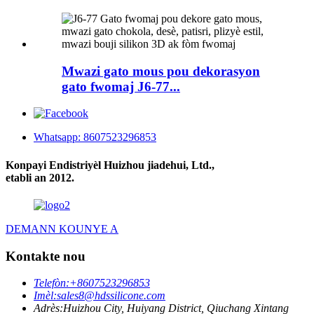
Mwazi gato mous pou dekorasyon
gato fwomaj J6-77...
Whatsapp: 8607523296853
Konpayi Endistriyèl Huizhou jiadehui, Ltd.,
etabli an 2012.
DEMANN KOUNYE A
Kontakte nou
Telefòn:
+8607523296853
Imèl:
sales8@hdssilicone.com
Adrès:
Huizhou City, Huiyang District, Qiuchang Xintang