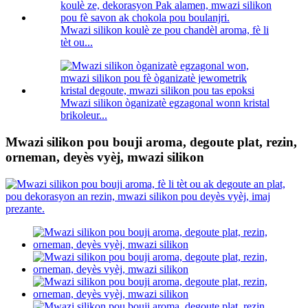
Mwazi silikon koulè ze pou chandèl aroma, fè li
tèt ou...
Mwazi silikon òganizatè egzagonal wonn kristal
brikoleur...
Mwazi silikon pou bouji aroma, degoute plat, rezin,
orneman, deyès vyèj, mwazi silikon