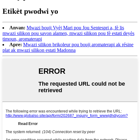
Etikèt pwodwi yo
Anvan:
Mwazi bouji Vyèj Mari pou Jou Sentespri a, fè lis
mwazi silikon pou savon alamen, mwazi silikon pou fè estati deyès
timoun, aromaterapi
Apre:
Mwazi silikon brikoleur pou bouji aromaterapi ak résine
plat ak mwazi silikon estati Madonna