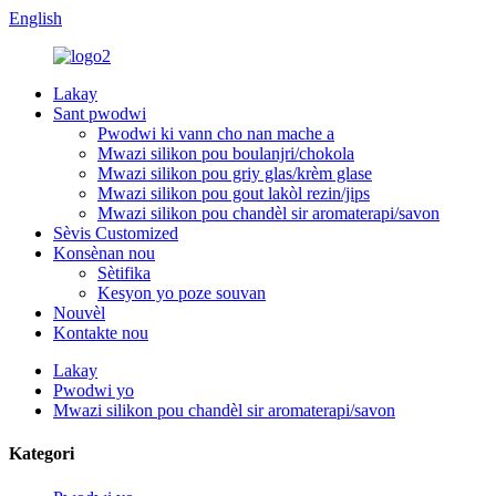
English
Lakay
Sant pwodwi
Pwodwi ki vann cho nan mache a
Mwazi silikon pou boulanjri/chokola
Mwazi silikon pou griy glas/krèm glase
Mwazi silikon pou gout lakòl rezin/jips
Mwazi silikon pou chandèl sir aromaterapi/savon
Sèvis Customized
Konsènan nou
Sètifika
Kesyon yo poze souvan
Nouvèl
Kontakte nou
Lakay
Pwodwi yo
Mwazi silikon pou chandèl sir aromaterapi/savon
Kategori