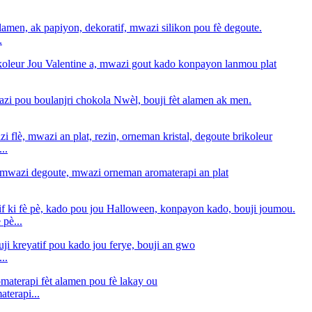
.
..
 pè...
..
aterapi...