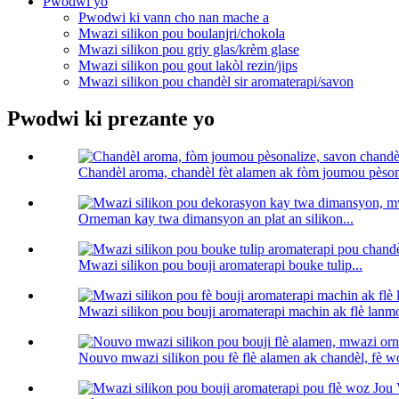
Pwodwi yo
Pwodwi ki vann cho nan mache a
Mwazi silikon pou boulanjri/chokola
Mwazi silikon pou griy glas/krèm glase
Mwazi silikon pou gout lakòl rezin/jips
Mwazi silikon pou chandèl sir aromaterapi/savon
Pwodwi ki prezante yo
Chandèl aroma, chandèl fèt alamen ak fòm joumou pèsona
Orneman kay twa dimansyon an plat an silikon...
Mwazi silikon pou bouji aromaterapi bouke tulip...
Mwazi silikon pou bouji aromaterapi machin ak flè lanmo
Nouvo mwazi silikon pou fè flè alamen ak chandèl, fè w