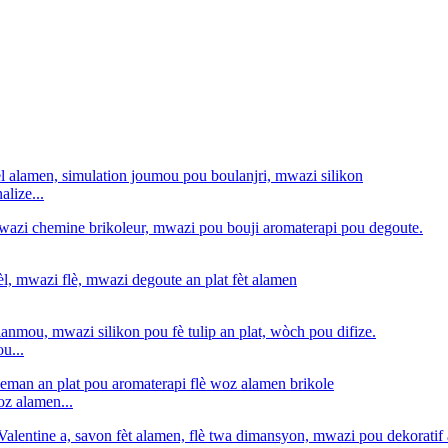
lize...
u...
oz alamen...