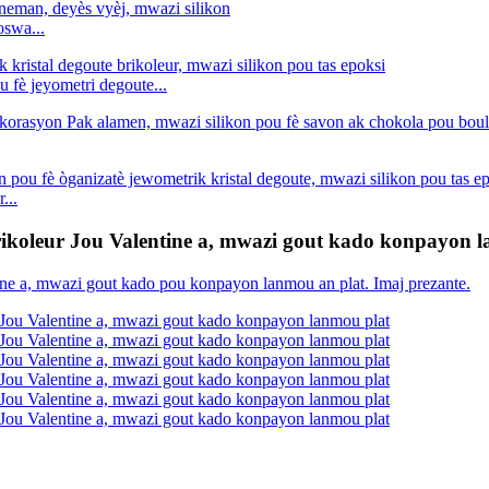
oswa...
u fè jeyometri degoute...
...
rikoleur Jou Valentine a, mwazi gout kado konpayon 