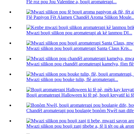
Flè roz pou Jou Valentine a, bouji aromaterapi...
Flè Papiyon Fèt Alamen Chandèl Aroma Silikon Moule..
Mwazi bouji silikon pou aromaterapi ak kè lanmou DI...
Mwazi silikon pou bouji aromaterapi Santa Claus Kris...
Mwazi silikon pou chandèl aromaterapi kamelya, fòm flè.
Mwazi silikon pou bouke tulip, flè aromaterapi...
Bouji aromaterapi Halloween ki fè pè, bouji kreyatif ki fè
Chandèl aromaterapi pou boulanje bonòm Nwèl nan dife.
Mwazi silikon pou bouji zanj tibebe a, fè li tèt ou ak arom