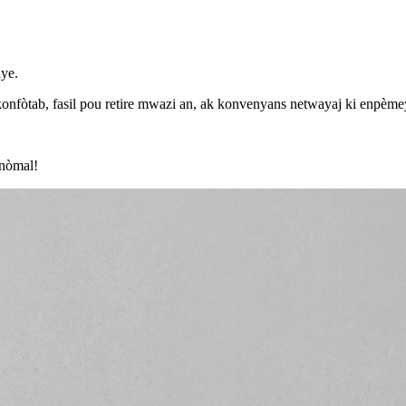
iye.
k konfòtab, fasil pou retire mwazi an, ak konvenyans netwayaj ki enpème
 nòmal!