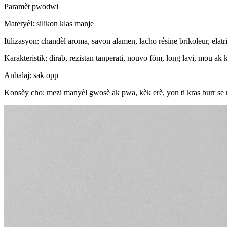
Paramèt pwodwi
Materyèl: silikon klas manje
Itilizasyon: chandèl aroma, savon alamen, lacho résine brikoleur, elatr
Karakteristik: dirab, rezistan tanperati, nouvo fòm, long lavi, mou a
Anbalaj: sak opp
Konsèy cho: mezi manyèl gwosè ak pwa, kèk erè, yon ti kras burr se