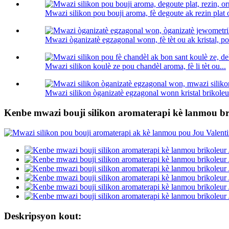
Mwazi silikon pou bouji aroma, fè degoute ak rezin plat 
Mwazi òganizatè egzagonal wonn, fè tèt ou ak kristal, po
Mwazi silikon koulè ze pou chandèl aroma, fè li tèt ou...
Mwazi silikon òganizatè egzagonal wonn kristal brikoleur
Kenbe mwazi bouji silikon aromaterapi kè lanmou b
Deskripsyon kout: