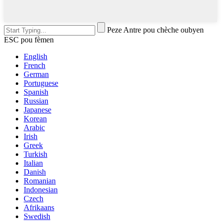
Peze Antre pou chèche oubyen
ESC pou fèmen
English
French
German
Portuguese
Spanish
Russian
Japanese
Korean
Arabic
Irish
Greek
Turkish
Italian
Danish
Romanian
Indonesian
Czech
Afrikaans
Swedish