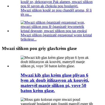
Mwazi silikon koulè ze pou chandèl aroma, fè li
tèt ou...
Mwazi silikon òganizatè egzagonal wonn kristal
brikoleur...
Mwazi silikon pou griy glas/krèm glase
Mwazi kib glas krèm glase pliyan 6
lyen ak doub itilizasyon ak kouvèti,
materyèl manje silikon pi, voye 50
baton krèm glase.