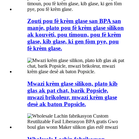
Zouti pou fè krèm glase san BPA san
manje, plato pou fè krèm glase silikon
ak kouvèti, pou timoun, pou fè krèm
glase, kib glase, ki gen fòm pye, pou
fè krèm glase.
Mwazi krèm glase silikon, plato kib
glas ak pat chat, barik Popsicle,
mwazi brikoleur, mwazi krèm glase
desè ak baton Popsicle.