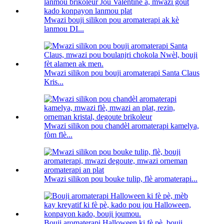
Mwazi bouji silikon pou aromaterapi ak kè
lanmou DI...
Mwazi silikon pou bouji aromaterapi Santa Claus
Kris...
Mwazi silikon pou chandèl aromaterapi kamelya,
fòm flè...
Mwazi silikon pou bouke tulip, flè aromaterapi...
Bouji aromaterapi Halloween ki fè pè, bouji