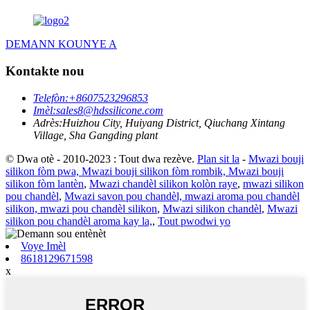
DEMANN KOUNYE A
Kontakte nou
Telefòn:
+8607523296853
Imèl:
sales8@hdssilicone.com
Adrès:
Huizhou City, Huiyang District, Qiuchang Xintang
Village, Sha Gangding plant
© Dwa otè - 2010-2023 : Tout dwa rezève.
Plan sit la
-
Mwazi bouji
silikon fòm pwa, Mwazi bouji silikon fòm rombik, Mwazi bouji
silikon fòm lantèn
,
Mwazi chandèl silikon kolòn raye
,
mwazi silikon
pou chandèl
,
Mwazi savon pou chandèl, mwazi aroma pou chandèl
silikon, mwazi pou chandèl silikon
,
Mwazi silikon chandèl
,
Mwazi
silikon pou chandèl aroma kay la,
,
Tout pwodwi yo
Voye Imèl
8618129671598
x