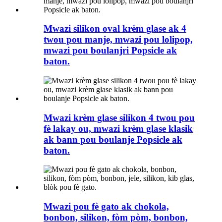
Mwazi silikon oval krèm glase ak 4
twou pou manje, mwazi pou lolipop,
mwazi pou boulanjri Popsicle ak
baton.
Mwazi krèm glase silikon 4 twou pou
fè lakay ou, mwazi krèm glase klasik
ak bann pou boulanje Popsicle ak
baton.
Mwazi pou fè gato ak chokola,
bonbon, silikon, fòm pòm, bonbon,