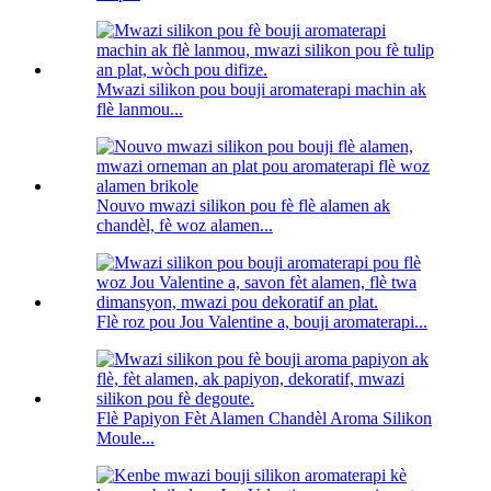
Mwazi silikon pou bouji aromaterapi machin ak
flè lanmou...
Nouvo mwazi silikon pou fè flè alamen ak
chandèl, fè woz alamen...
Flè roz pou Jou Valentine a, bouji aromaterapi...
Flè Papiyon Fèt Alamen Chandèl Aroma Silikon
Moule...