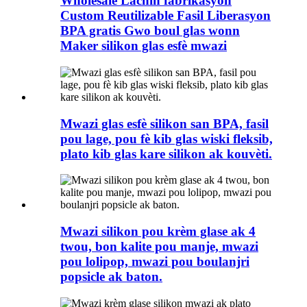
Wholesale Lachin fabrikasyon
Custom Reutilizable Fasil Liberasyon
BPA gratis Gwo boul glas wonn
Maker silikon glas esfè mwazi
Mwazi glas esfè silikon san BPA, fasil
pou lage, pou fè kib glas wiski fleksib,
plato kib glas kare silikon ak kouvèti.
Mwazi silikon pou krèm glase ak 4
twou, bon kalite pou manje, mwazi
pou lolipop, mwazi pou boulanjri
popsicle ak baton.