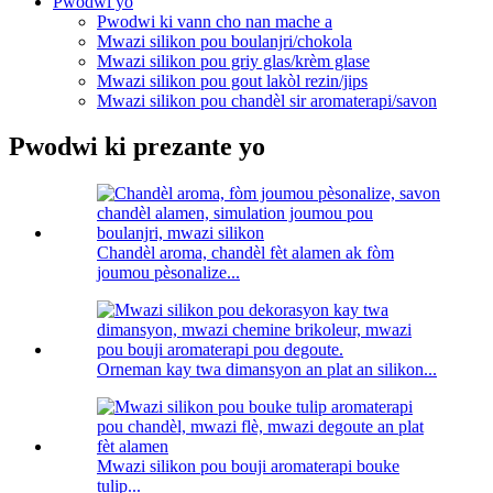
Pwodwi yo
Pwodwi ki vann cho nan mache a
Mwazi silikon pou boulanjri/chokola
Mwazi silikon pou griy glas/krèm glase
Mwazi silikon pou gout lakòl rezin/jips
Mwazi silikon pou chandèl sir aromaterapi/savon
Pwodwi ki prezante yo
Chandèl aroma, chandèl fèt alamen ak fòm
joumou pèsonalize...
Orneman kay twa dimansyon an plat an silikon...
Mwazi silikon pou bouji aromaterapi bouke
tulip...