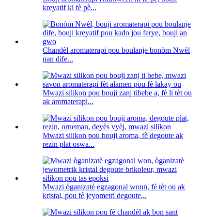
kreyatif ki fè pè...
Chandèl aromaterapi pou boulanje bonòm Nwèl
nan dife...
Mwazi silikon pou bouji zanj tibebe a, fè li tèt ou
ak aromaterapi...
Mwazi silikon pou bouji aroma, fè degoute ak
rezin plat oswa...
Mwazi òganizatè egzagonal wonn, fè tèt ou ak
kristal, pou fè jeyometri degoute...