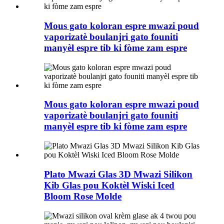
Mous gato koloran espre mwazi poud
vaporizatè boulanjri gato founiti
manyèl espre tib ki fòme zam espre
Mous gato koloran espre mwazi poud
vaporizatè boulanjri gato founiti
manyèl espre tib ki fòme zam espre
Plato Mwazi Glas 3D Mwazi Silikon
Kib Glas pou Koktèl Wiski Iced
Bloom Rose Molde