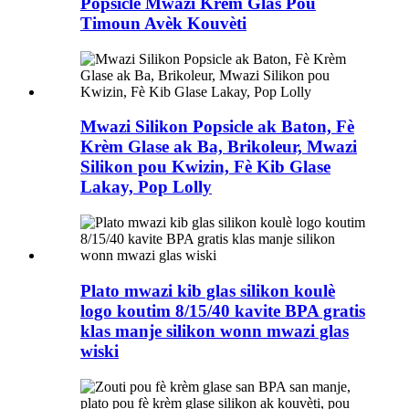
Popsicle Mwazi Krèm Glas Pou
Timoun Avèk Kouvèti
Mwazi Silikon Popsicle ak Baton, Fè
Krèm Glase ak Ba, Brikoleur, Mwazi
Silikon pou Kwizin, Fè Kib Glase
Lakay, Pop Lolly
Plato mwazi kib glas silikon koulè
logo koutim 8/15/40 kavite BPA gratis
klas manje silikon wonn mwazi glas
wiski