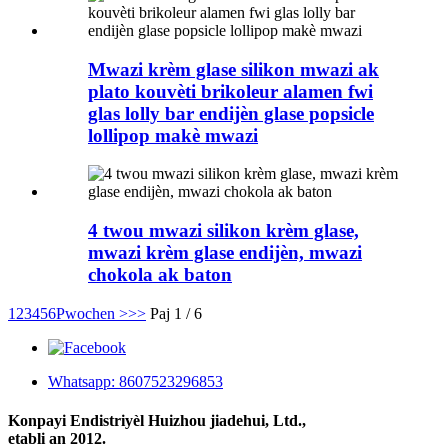
Mwazi krèm glase silikon mwazi ak
plato kouvèti brikoleur alamen fwi
glas lolly bar endijèn glase popsicle
lollipop makè mwazi
4 twou mwazi silikon krèm glase,
mwazi krèm glase endijèn, mwazi
chokola ak baton
1
2
3
4
5
6
Pwochen >
>>
Paj 1 / 6
Whatsapp: 8607523296853
Konpayi Endistriyèl Huizhou jiadehui, Ltd.,
etabli an 2012.