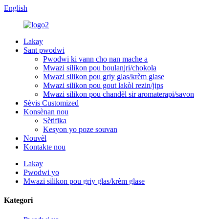
English
Lakay
Sant pwodwi
Pwodwi ki vann cho nan mache a
Mwazi silikon pou boulanjri/chokola
Mwazi silikon pou griy glas/krèm glase
Mwazi silikon pou gout lakòl rezin/jips
Mwazi silikon pou chandèl sir aromaterapi/savon
Sèvis Customized
Konsènan nou
Sètifika
Kesyon yo poze souvan
Nouvèl
Kontakte nou
Lakay
Pwodwi yo
Mwazi silikon pou griy glas/krèm glase
Kategori