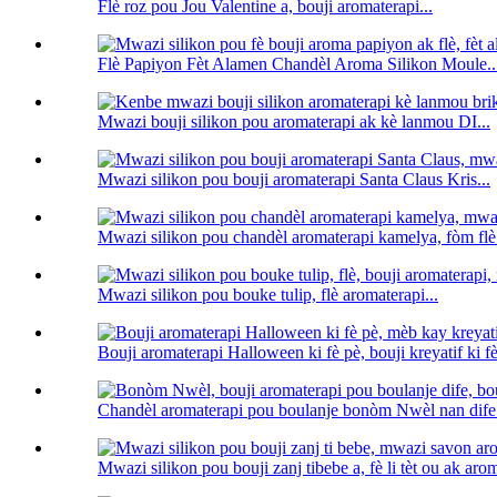
Flè roz pou Jou Valentine a, bouji aromaterapi...
Flè Papiyon Fèt Alamen Chandèl Aroma Silikon Moule..
Mwazi bouji silikon pou aromaterapi ak kè lanmou DI...
Mwazi silikon pou bouji aromaterapi Santa Claus Kris...
Mwazi silikon pou chandèl aromaterapi kamelya, fòm flè.
Mwazi silikon pou bouke tulip, flè aromaterapi...
Bouji aromaterapi Halloween ki fè pè, bouji kreyatif ki fè
Chandèl aromaterapi pou boulanje bonòm Nwèl nan dife.
Mwazi silikon pou bouji zanj tibebe a, fè li tèt ou ak arom