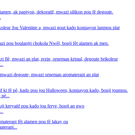
.
..
 pè...
..
aterapi...