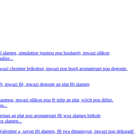
lize...
u...
oz alamen...