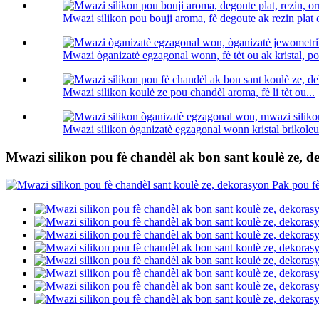
Mwazi silikon pou bouji aroma, fè degoute ak rezin plat 
Mwazi òganizatè egzagonal wonn, fè tèt ou ak kristal, po
Mwazi silikon koulè ze pou chandèl aroma, fè li tèt ou...
Mwazi silikon òganizatè egzagonal wonn kristal brikoleur
Mwazi silikon pou fè chandèl ak bon sant koulè ze, 