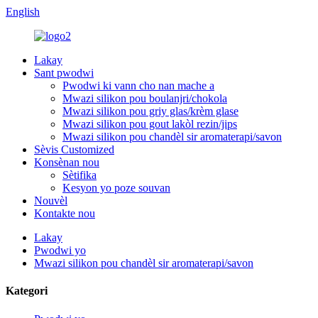
English
Lakay
Sant pwodwi
Pwodwi ki vann cho nan mache a
Mwazi silikon pou boulanjri/chokola
Mwazi silikon pou griy glas/krèm glase
Mwazi silikon pou gout lakòl rezin/jips
Mwazi silikon pou chandèl sir aromaterapi/savon
Sèvis Customized
Konsènan nou
Sètifika
Kesyon yo poze souvan
Nouvèl
Kontakte nou
Lakay
Pwodwi yo
Mwazi silikon pou chandèl sir aromaterapi/savon
Kategori