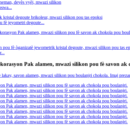
oswa...
u fè jeyometri degoute...
...
dekorasyon Pak alamen, mwazi silikon pou fè savon ak 