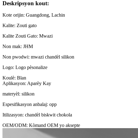
Deskripsyon kout:
Kote orijin: Guangdong, Lachin
Kalite: Zouti gato
Kalite Zouti Gato: Mwazi
Non mak: JHM
Non pwodwi: mwazi chandèl silikon
Logo: Logo pèsonalize
Koulè: Blan
Aplikasyon: Aparèy Kay
materyèl: silikon
Espesifikasyon anbalaj: opp
Itilizasyon: chandèl biskwit chokola
OEM/ODM: Kòmand OEM yo aksepte